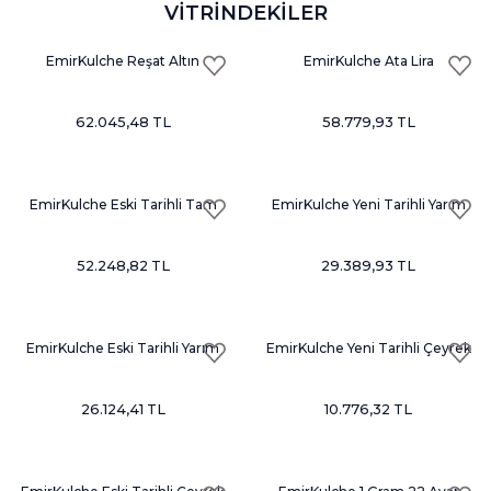
VİTRİNDEKİLER
EmirKulche Reşat Altın
EmirKulche Ata Lira
(Reşadiye Altın)
(Cumhuriyet) Altın
62.045,48 TL
58.779,93 TL
EmirKulche Eski Tarihli Tam
EmirKulche Yeni Tarihli Yarım
Altın (Ziynet Altın)
Altın
52.248,82 TL
29.389,93 TL
EmirKulche Eski Tarihli Yarım
EmirKulche Yeni Tarihli Çeyrek
Altın
Altın
26.124,41 TL
10.776,32 TL