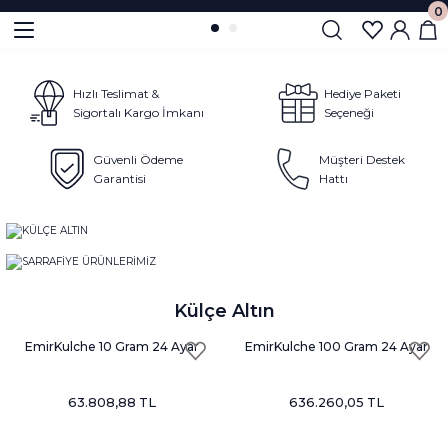
0
Geri Dön
Geri Dön
 Altın
 Ziynet
Hızlı Teslimat &
Hediye Paketi
Sigortalı Kargo İmkanı
Seçeneği
Güvenli Ödeme
Müşteri Destek
Garantisi
Hattı
KÜLÇE ALTIN
SARRAFİYE ÜRÜNLERİMİZ
ŞİMDİ KEŞFET
U
ŞİMDİ KEŞFET
ta Lira
Külçe Altın
EmirKulche 10 Gram 24 Ayar
EmirKulche 100 Gram 24 Ayar
Külçe Altın Nadir
Külçe Altın Sağlamoğlu
63.808,88 TL
636.260,05 TL