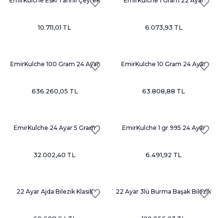
EmirKulche Eski Tarihli Çeyrek
EmirKulche 1 Gram 22 Ayar
Altın
(0.916) Külçe Altın Nadir
10.711,01 TL
6.073,93 TL
EmirKulche 100 Gram 24 Ayar
EmirKulche 10 Gram 24 Ayar
Külçe Altın Nadir
Külçe Altın Nadir
636.260,05 TL
63.808,88 TL
EmirKulche 24 Ayar 5 Gram
EmirKulche 1 gr 995 24 Ayar
Külçe Nadir
Nadir Külçe Altın
32.002,40 TL
6.491,92 TL
22 Ayar Ajda Bilezik Klasik
22 Ayar 3lü Burma Başak Bilezik