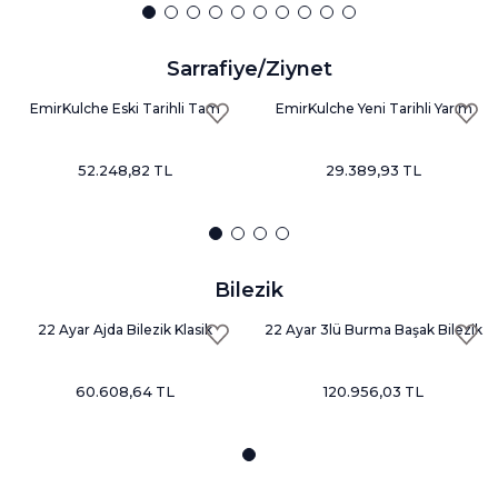
Sarrafiye/Ziynet
EmirKulche Eski Tarihli Tam
EmirKulche Yeni Tarihli Yarım
Altın (Ziynet Altın)
Altın
52.248,82 TL
29.389,93 TL
Bilezik
22 Ayar Ajda Bilezik Klasik
22 Ayar 3lü Burma Başak Bilezik
60.608,64 TL
120.956,03 TL