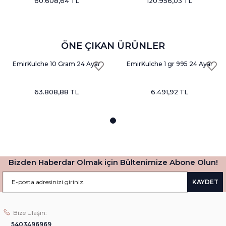
60.608,64 TL
120.956,03 TL
ÖNE ÇIKAN ÜRÜNLER
EmirKulche 10 Gram 24 Ayar
EmirKulche 1 gr 995 24 Ayar
Külçe Altın Nadir
Nadir Külçe Altın
63.808,88 TL
6.491,92 TL
Bizden Haberdar Olmak için Bültenimize Abone Olun!
KAYDET
Bize Ulaşın:
5403496969