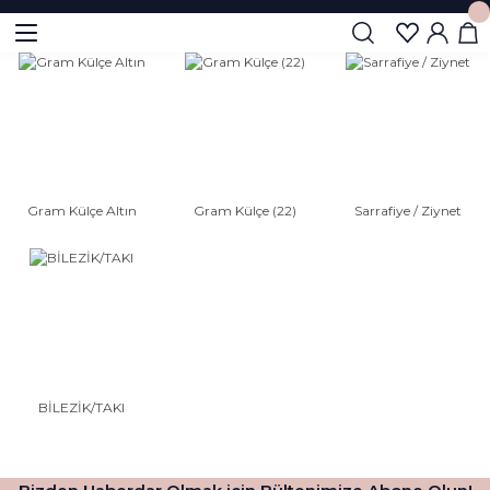
Geri Dön
Geri Dön
 Altın
 Ziynet
Gram Külçe Altın
Gram Külçe (22)
Sarrafiye / Ziynet
U
ta Lira
BİLEZİK/TAKI