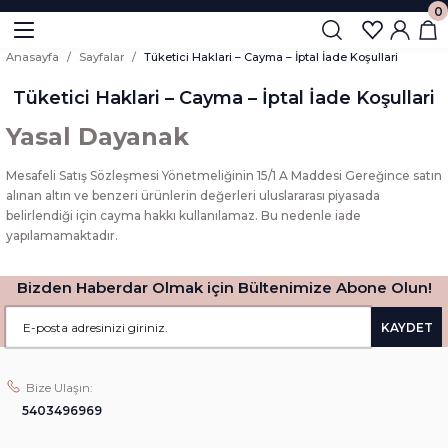
0
Geri Dön
Geri Dön
Anasayfa
Sayfalar
Tüketici Haklari – Cayma – İptal İade Koşullari
 Altın
 Ziynet
Tüketici Haklari – Cayma – İptal İade Koşullari
Yasal Dayanak
Mesafeli Satış Sözleşmesi Yönetmeliğinin 15/1 A Maddesi Gereğince satın
alınan altın ve benzeri ürünlerin değerleri uluslararası piyasada
belirlendiği için cayma hakkı kullanılamaz. Bu nedenle iade
yapılamamaktadır.
U
Bizden Haberdar Olmak için Bültenimize Abone Olun!
ta Lira
KAYDET
Bize Ulaşın:
5403496969