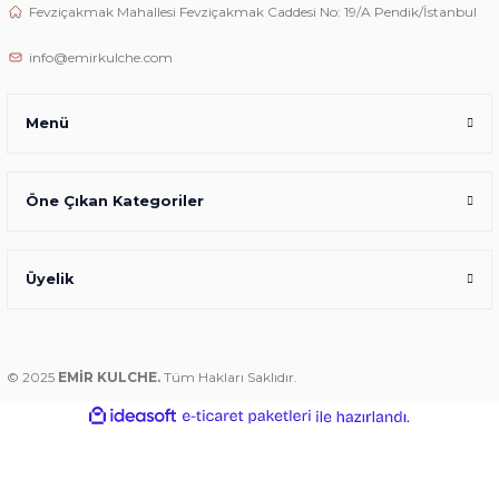
Fevziçakmak Mahallesi Fevziçakmak Caddesi No: 19/A Pendik/İstanbul
info@emirkulche.com
Menü
Öne Çıkan Kategoriler
Üyelik
© 2025
EMİR KULCHE.
Tüm Hakları Saklıdır.
ideasoft
ile
e-
hazırlandı.
ticaret
paketleri